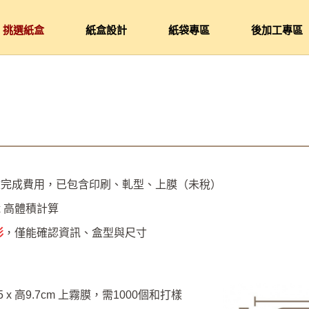
挑選紙盒
紙盒設計
紙袋專區
後加工專區
盒完成費用，已包含印刷、軋型、上膜（未稅）
 x 高體積計算
彩
，僅能確認資訊、
盒型
與尺寸
5 x 高9.7cm 上霧膜，需1000個和打樣