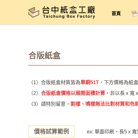
首頁
合版紙盒
（1）合版紙盒材質皆為
單銅51T
，下方價格為紙
（2）
合版紙盒價格以展開面積計算
，非以長 x 寬
（3）請特別留意，
割樣、噴樣無法比對材質和色
價格試算範例
ex: 單面印刷，長5 x 寬