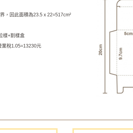
因此面積為23.5 x 22=517cm²
數位樣+割樣盒
稅1.05=13230元